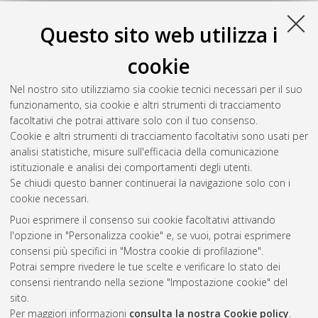
Questo sito web utilizza i
cookie
Nel nostro sito utilizziamo sia cookie tecnici necessari per il suo
funzionamento, sia cookie e altri strumenti di tracciamento
facoltativi che potrai attivare solo con il tuo consenso.
Cookie e altri strumenti di tracciamento facoltativi sono usati per
Gestione del documento:
analisi statistiche, misure sull'efficacia della comunicazione
istituzionale e analisi dei comportamenti degli utenti.
Se chiudi questo banner continuerai la navigazione solo con i
cookie necessari.
Atom
Puoi esprimere il consenso sui cookie facoltativi attivando
Rss 1.0
l'opzione in "Personalizza cookie" e, se vuoi, potrai esprimere
consensi più specifici in "Mostra cookie di profilazione".
Rss 2.0
Potrai sempre rivedere le tue scelte e verificare lo stato dei
consensi rientrando nella sezione "Impostazione cookie" del
sito.
AMS Dottorato
Per maggiori informazioni
consulta la nostra Cookie policy
.
ISSN: 2038-7946