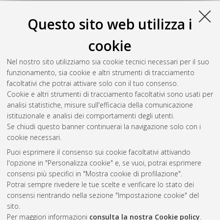
Questo sito web utilizza i
cookie
Nel nostro sito utilizziamo sia cookie tecnici necessari per il suo
funzionamento, sia cookie e altri strumenti di tracciamento
facoltativi che potrai attivare solo con il tuo consenso.
Cookie e altri strumenti di tracciamento facoltativi sono usati per
Gestione del documento:
analisi statistiche, misure sull'efficacia della comunicazione
istituzionale e analisi dei comportamenti degli utenti.
Se chiudi questo banner continuerai la navigazione solo con i
cookie necessari.
Atom
Puoi esprimere il consenso sui cookie facoltativi attivando
Rss 1.0
l'opzione in "Personalizza cookie" e, se vuoi, potrai esprimere
consensi più specifici in "Mostra cookie di profilazione".
Rss 2.0
Potrai sempre rivedere le tue scelte e verificare lo stato dei
consensi rientrando nella sezione "Impostazione cookie" del
sito.
AMS Dottorato
Per maggiori informazioni
consulta la nostra Cookie policy
.
ISSN: 2038-7946