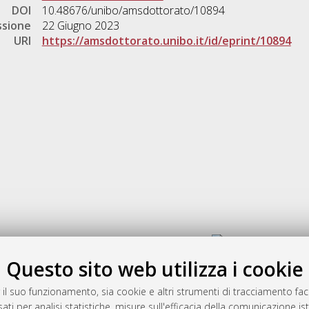
DOI
10.48676/unibo/amsdottorato/10894
ssione
22 Giugno 2023
URI
https://amsdottorato.unibo.it/id/eprint/10894
Gestione del documento:
Questo sito web utilizza i cookie
 il suo funzionamento, sia cookie e altri strumenti di tracciamento faco
rato
ati per analisi statistiche, misure sull'efficacia della comunicazione is