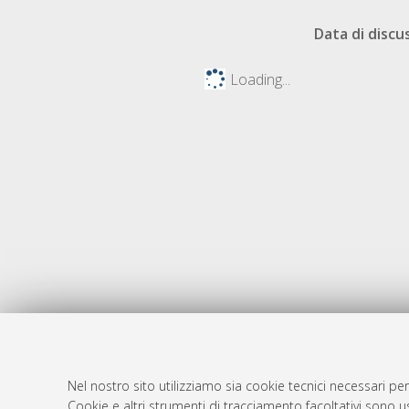
Data di discu
Loading...
Nel nostro sito utilizziamo sia cookie tecnici necessari per
AMS Dotto
Atom
Cookie e altri strumenti di tracciamento facoltativi sono us