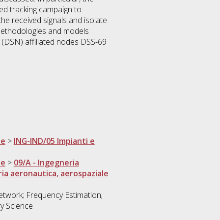
ted tracking campaign to
the received signals and isolate
he methodologies and models
 (DSN) affiliated nodes DSS-69
ne
>
ING-IND/05 Impianti e
ne
>
09/A - Ingegneria
ia aeronautica, aerospaziale
twork; Frequency Estimation;
ry Science