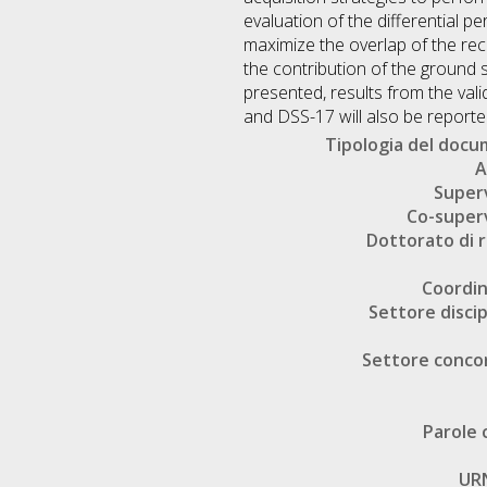
evaluation of the differential 
maximize the overlap of the reco
the contribution of the ground s
presented, results from the va
and DSS-17 will also be reporte
Tipologia del doc
A
Super
Co-super
Dottorato di r
Coordi
Settore discip
Settore conco
Parole 
UR