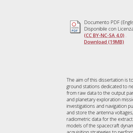
Documento PDF
(Engli
Disponibile con Licenz
(CC BY-NC-SA 4.0)
.
Download (19MB)
The aim of this dissertation is
ground stations dedicated to ne
from raw data to the output par
and planetary exploration missi
investigations and navigation p
and store the antenna voltages,
radiometric data for the extract
models of the spacecraft dynami
acquisition strategies to perfo