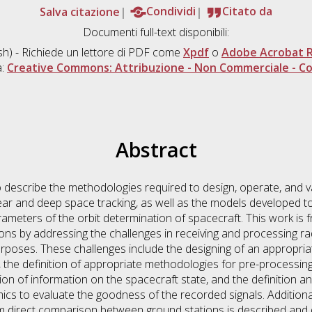
Salva citazione
Condividi
Citato da
Documenti full-text disponibili:
sh) - Richiede un lettore di PDF come
Xpdf
o
Adobe Acrobat 
a:
Creative Commons: Attribuzione - Non Commerciale - Con
Abstract
 to describe the methodologies required to design, operate, and 
ar and deep space tracking, as well as the models developed to
ameters of the orbit determination of spacecraft. This work is f
ons by addressing the challenges in receiving and processing ra
urposes. These challenges include the designing of an appropria
 the definition of appropriate methodologies for pre-processing,
ion of information on the spacecraft state, and the definition a
cs to evaluate the goodness of the recorded signals. Additional
rm direct comparison between ground stations is described and di