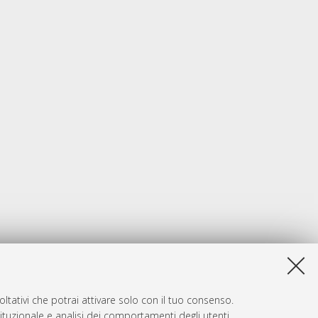
ltativi che potrai attivare solo con il tuo consenso.
tituzionale e analisi dei comportamenti degli utenti.