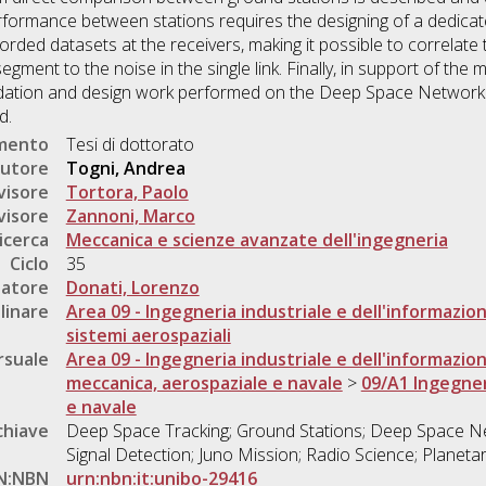
performance between stations requires the designing of a dedica
rded datasets at the receivers, making it possible to correlate 
egment to the noise in the single link. Finally, in support of t
lidation and design work performed on the Deep Space Network
d.
umento
Tesi di dottorato
utore
Togni, Andrea
visore
Tortora, Paolo
visore
Zannoni, Marco
icerca
Meccanica e scienze avanzate dell'ingegneria
Ciclo
35
natore
Donati, Lorenzo
linare
Area 09 - Ingegneria industriale e dell'informazio
sistemi aerospaziali
rsuale
Area 09 - Ingegneria industriale e dell'informazio
meccanica, aerospaziale e navale
>
09/A1 Ingegner
e navale
chiave
Deep Space Tracking; Ground Stations; Deep Space Ne
Signal Detection; Juno Mission; Radio Science; Planeta
N:NBN
urn:nbn:it:unibo-29416