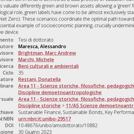
s valuate differently green and brown assets allowing a ‘green’ f
ological role, green labels have come to be almost exclusively s
. Net Zero). These scenarios coordinate the optimal path toward
sential example of socioeconomic planning, crucially underminin
ve device.
umento
Tesi di dottorato
utore
Maresca, Alessandro
visore
Brightman, Marc Andrew
visore
Marchi, Michele
icerca
Beni culturali e ambientali
Ciclo
35
natore
Restani, Donatella
linare
Area 11 - Scienze storiche, filosofiche, pedagogic
Discipline demoetnoantropologiche
rsuale
Area 11 - Scienze storiche, filosofiche, pedagogic
Discipline storiche
>
11/A5 Scienze demoetnoantr
chiave
Sustainable Finance, Sustainable Bonds, Key Performa
N:NBN
urn:nbn:it:unibo-29517
DOI
10.48676/unibo/amsdottorato/10882
ssione
30 Giugno 2023