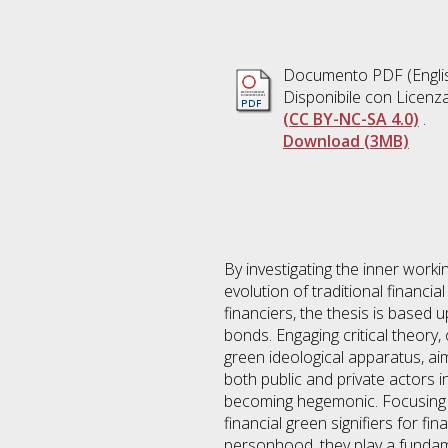
Documento PDF
(Engli
Disponibile con Licenz
(CC BY-NC-SA 4.0)
.
Download (3MB)
By investigating the inner workin
evolution of traditional financi
financiers, the thesis is based
bonds. Engaging critical theory,
green ideological apparatus, aim
both public and private actors i
becoming hegemonic. Focusing on
financial green signifiers for fi
personhood, they play a fundame