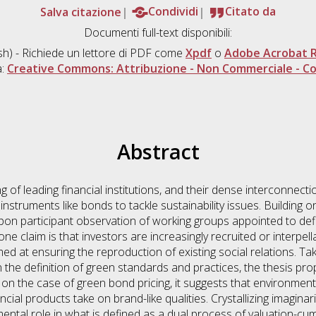
Salva citazione
Condividi
Citato da
Documenti full-text disponibili:
sh) - Richiede un lettore di PDF come
Xpdf
o
Adobe Acrobat 
a:
Creative Commons: Attribuzione - Non Commerciale - Con
Abstract
g of leading financial institutions, and their dense interconnecti
al instruments like bonds to tackle sustainability issues. Buildin
 upon participant observation of working groups appointed to de
 one claim is that investors are increasingly recruited or interpe
ed at ensuring the reproduction of existing social relations. Taki
n the definition of green standards and practices, the thesis pro
 the case of green bond pricing, it suggests that environmenta
nancial products take on brand-like qualities. Crystallizing imagin
ntal role in what is defined as a dual process of valuation-cum-