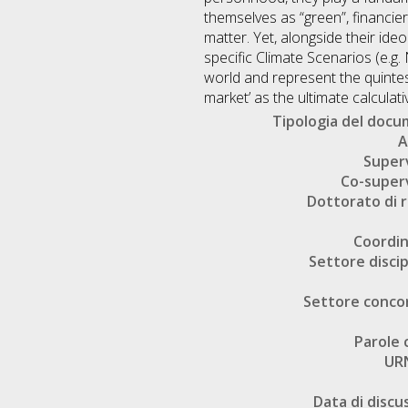
themselves as “green”, financier
matter. Yet, alongside their ide
specific Climate Scenarios (e.g
world and represent the quintes
market’ as the ultimate calculati
Tipologia del doc
A
Super
Co-super
Dottorato di r
Coordi
Settore discip
Settore conco
Parole 
UR
Data di discu