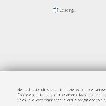
Loading...
Nel nostro sito utilizziamo sia cookie tecnici necessari per
AMS Dotto
Atom
Cookie e altri strumenti di tracciamento facoltativi sono us
ISSN: 2038
Se chiudi questo banner continuerai la navigazione solo c
Rss 1.0
Servizio i