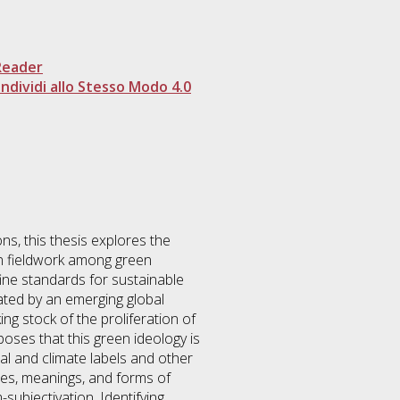
Reader
dividi allo Stesso Modo 4.0
ons, this thesis explores the
g on fieldwork among green
fine standards for sustainable
llated by an emerging global
ng stock of the proliferation of
poses that this green ideology is
l and climate labels and other
aries, meanings, and forms of
subjectivation. Identifying