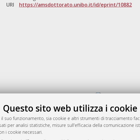
URI
https://amsdottorato.unibo.it/id/eprint/10882
Gestione del documento:
Questo sito web utilizza i cookie
 il suo funzionamento, sia cookie e altri strumenti di tracciamento faco
rato
ati per analisi statistiche, misure sull'efficacia della comunicazione is
-7946
on i cookie necessari.
mplementato e gestito da
AlmaDL