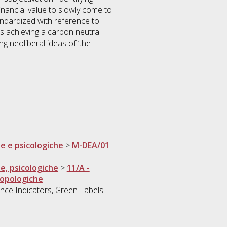
inancial value to slowly come to
tandardized with reference to
s achieving a carbon neutral
g neoliberal ideas of ‘the
he e psicologiche
>
M-DEA/01
he, psicologiche
>
11/A -
opologiche
nce Indicators, Green Labels