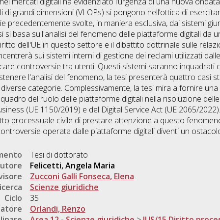
nei mercati digitali ha evidenziato l’urgenza di una nuova ondat
li di grandi dimensioni (VLOPs) si pongono nell’ottica di esercitare
 precedentemente svolte, in maniera esclusiva, dai sistemi giuridi
si basa sull'analisi del fenomeno delle piattaforme digitali da una 
itto dell'UE in questo settore e il dibattito dottrinale sulle relaz
ncentrerà sui sistemi interni di gestione dei reclami utilizzati dal
iudicare controversie tra utenti. Questi sistemi saranno inquadrat
tenere l'analisi del fenomeno, la tesi presenterà quattro casi s
 diverse categorie. Complessivamente, la tesi mira a fornire un
quadro del ruolo delle piattaforme digitali nella risoluzione dell
iness (UE 1150/2019) e del Digital Service Act (UE 2065/2022).
iritto processuale civile di prestare attenzione a questo fenomen
controversie operata dalle piattaforme digitali diventi un ostacol
umento
Tesi di dottorato
utore
Felicetti, Angela Maria
visore
Zucconi Galli Fonseca, Elena
icerca
Scienze giuridiche
Ciclo
35
natore
Orlandi, Renzo
linare
Area 12 - Scienze giuridiche
>
IUS/15 Diritto proces