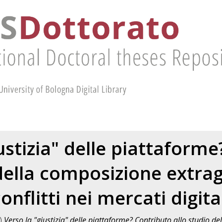
ustizia" delle piattaform
della composizione extrag
onflitti nei mercati digita
)
Verso la "giustizia" delle piattaforme? Contributo allo studio d