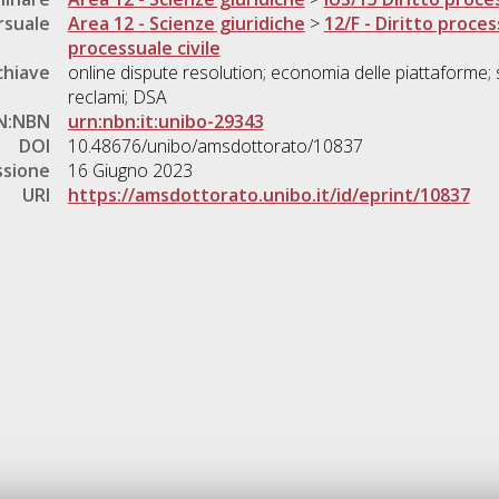
rsuale
Area 12 - Scienze giuridiche
>
12/F - Diritto proces
processuale civile
chiave
online dispute resolution; economia delle piattaforme; s
reclami; DSA
N:NBN
urn:nbn:it:unibo-29343
DOI
10.48676/unibo/amsdottorato/10837
ssione
16 Giugno 2023
URI
https://amsdottorato.unibo.it/id/eprint/10837