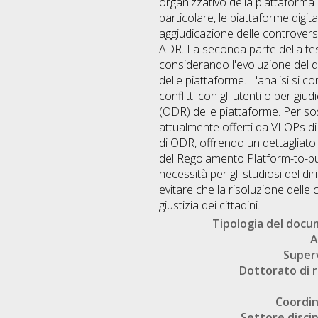
organizzativo della piattaforma 
particolare, le piattaforme digita
aggiudicazione delle controversie
ADR. La seconda parte della tesi 
considerando l'evoluzione del dir
delle piattaforme. L'analisi si co
conflitti con gli utenti o per g
(ODR) delle piattaforme. Per sos
attualmente offerti da VLOPs di
di ODR, offrendo un dettagliato 
del Regolamento Platform-to-bus
necessità per gli studiosi del d
evitare che la risoluzione delle 
giustizia dei cittadini.
Tipologia del doc
A
Super
Dottorato di r
Coordi
Settore discip