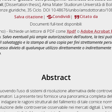
li
, [Dissertation thesis], Alma Mater Studiorum Università di Bol
enze giuridiche
, 35 Ciclo. DOI 10.48676/unibo/amsdottorato/10
Salva citazione
Condividi
Citato da
Documenti full-text disponibili:
ano) - Richiede un lettore di PDF come
Xpdf
o
Adobe Acrobat 
a:
Salvo eventuali più ampie autorizzazioni dell'autore, la tesi p
il salvataggio e la stampa di una copia per fini strettamente person
sso divieto di qualunque utilizzo direttamente o indirettamente 
o
.
Abstract
ovendo l'uso di sistemi di risoluzione alternativa delle controv
nsumatori. La presente tesi fornisce una panoramica completa del
i indagare le ragioni strutturali del fallimento di tale cornice nor
oluzione delle controversie osservabile nei mercati digitali. L'e