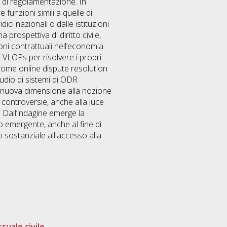
a di regolamentazione. In
 funzioni simili a quelle di
ci nazionali o dalle istituzioni
prospettiva di diritto civile,
ioni contrattuali nell’economia
le VLOPs per risolvere i propri
i come online dispute resolution
tudio di sistemi di ODR
a nuova dimensione alla nozione
e controversie, anche alla luce
 Dall’indagine emerge la
o emergente, anche al fine di
o sostanziale all'accesso alla
suale civile