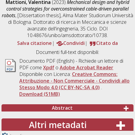
Mattioni, Valentina
(2023)
Mechanical design and hybrid
control strategies for overconstrained cable-driven parallel
robots
, [Dissertation thesis], Alma Mater Studiorum Università
di Bologna. Dottorato di ricerca in
Meccanica e scienze
avanzate dell'ingegneria
, 35 Ciclo. DOI
10.48676/unibo/amsdottorato/10738.
Salva citazione
Condividi
Citato da
Documenti full-text disponibili:
Documento PDF
(English) - Richiede un lettore di
PDF come
Xpdf
o
Adobe Acrobat Reader
Disponibile con Licenza:
Creative Commons:
Attribuzione - Non Commerciale - Condividi allo
Stesso Modo 4.0 (CC BY-NC-SA 4.0)
.
Download (51MB)
Abstract
Altri metadati