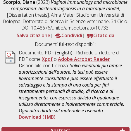
Scorpio, Diana
(2023)
Vaginal immunology and microbiome
composition: bacterial vaginosis in a macaque model
,
[Dissertation thesis], Alma Mater Studiorum Università di
Bologna. Dottorato di ricerca in
Scienze veterinarie
, 34 Ciclo.
DOI 10.48676/unibo/amsdottorato/10733.
Salva citazione
Condividi
Citato da
Documenti full-text disponibili:
Documento PDF
(English) - Richiede un lettore di
PDF come
Xpdf
o
Adobe Acrobat Reader
Disponibile con Licenza:
Salvo eventuali più ampie
autorizzazioni dell'autore, la tesi può essere
liberamente consultata e può essere effettuato il
salvataggio e la stampa di una copia per fini
strettamente personali di studio, di ricerca e di
insegnamento, con espresso divieto di qualunque
utilizzo direttamente o indirettamente commerciale.
Ogni altro diritto sul materiale è riservato
.
Download (1MB)
Abstract