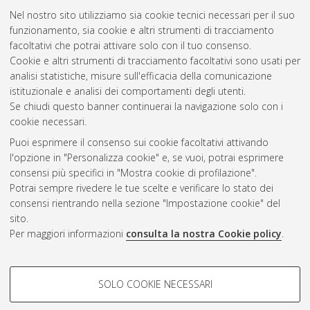
Nel nostro sito utilizziamo sia cookie tecnici necessari per il suo
funzionamento, sia cookie e altri strumenti di tracciamento
facoltativi che potrai attivare solo con il tuo consenso.
Cookie e altri strumenti di tracciamento facoltativi sono usati per
Gestione del documento:
analisi statistiche, misure sull'efficacia della comunicazione
istituzionale e analisi dei comportamenti degli utenti.
Se chiudi questo banner continuerai la navigazione solo con i
cookie necessari.
Atom
Puoi esprimere il consenso sui cookie facoltativi attivando
Rss 1.0
l'opzione in "Personalizza cookie" e, se vuoi, potrai esprimere
consensi più specifici in "Mostra cookie di profilazione".
Rss 2.0
Potrai sempre rivedere le tue scelte e verificare lo stato dei
consensi rientrando nella sezione "Impostazione cookie" del
sito.
AMS Dottorato
Per maggiori informazioni
consulta la nostra Cookie policy
.
ISSN: 2038-7946
Servizio implementato e gestito da
AlmaDL
Impostazioni Cookie
COOKIE DI PROFILAZIONE -
SOLO COOKIE NECESSARI
Informativa sulla privacy
FACOLTATIVI
Condizioni d’uso del sito