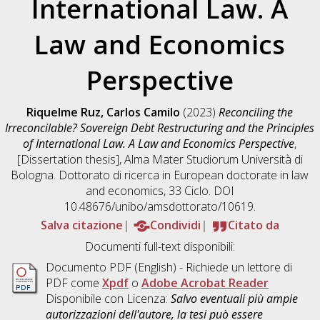
International Law. A
Law and Economics
Perspective
Riquelme Ruz, Carlos Camilo
(2023)
Reconciling the
Irreconcilable? Sovereign Debt Restructuring and the Principles
of International Law. A Law and Economics Perspective
,
[Dissertation thesis], Alma Mater Studiorum Università di
Bologna. Dottorato di ricerca in
European doctorate in law
and economics
, 33 Ciclo. DOI
10.48676/unibo/amsdottorato/10619.
Salva citazione
Condividi
Citato da
Documenti full-text disponibili:
Documento PDF
(English) - Richiede un lettore di
PDF come
Xpdf
o
Adobe Acrobat Reader
Disponibile con Licenza:
Salvo eventuali più ampie
autorizzazioni dell'autore, la tesi può essere