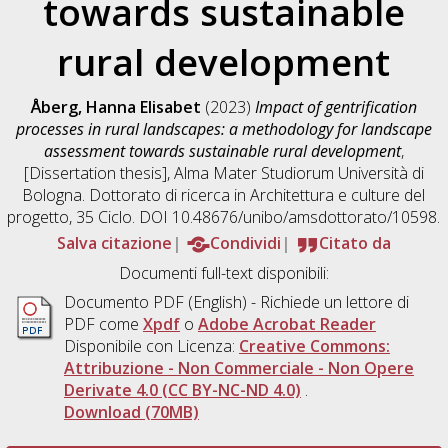
towards sustainable
rural development
Åberg, Hanna Elisabet
(2023)
Impact of gentrification
processes in rural landscapes: a methodology for landscape
assessment towards sustainable rural development
,
[Dissertation thesis], Alma Mater Studiorum Università di
Bologna. Dottorato di ricerca in
Architettura e culture del
progetto
, 35 Ciclo. DOI 10.48676/unibo/amsdottorato/10598.
Salva citazione
Condividi
Citato da
Documenti full-text disponibili:
Documento PDF
(English) - Richiede un lettore di
PDF come
Xpdf
o
Adobe Acrobat Reader
Disponibile con Licenza:
Creative Commons:
Attribuzione - Non Commerciale - Non Opere
Derivate 4.0 (CC BY-NC-ND 4.0)
.
Download (70MB)