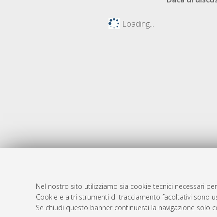
Loading...
Nel nostro sito utilizziamo sia cookie tecnici necessari per
AMS Dotto
Atom
Cookie e altri strumenti di tracciamento facoltativi sono us
ISSN: 2038
Se chiudi questo banner continuerai la navigazione solo c
Rss 1.0
Servizio i