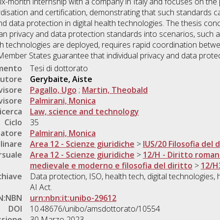
ix-month internship with a company in Italy and focuses on the
sation and certification, demonstrating that such standards ca
nd data protection in digital health technologies. The thesis con
n privacy and data protection standards into scenarios, such a
th technologies are deployed, requires rapid coordination bet
Member States guarantee that individual privacy and data protec
umento
Tesi di dottorato
utore
Gerybaite, Aiste
visore
Pagallo, Ugo
;
Martin, Theobald
visore
Palmirani, Monica
icerca
Law, science and technology
Ciclo
35
natore
Palmirani, Monica
linare
Area 12 - Scienze giuridiche
>
IUS/20 Filosofia del d
rsuale
Area 12 - Scienze giuridiche
>
12/H - Diritto romano
medievale e moderno e filosofia del diritto
>
12/H3
chiave
Data protection, ISO, health tech, digital technologies, 
AI Act.
N:NBN
urn:nbn:it:unibo-29612
DOI
10.48676/unibo/amsdottorato/10554
ssione
30 Marzo 2023