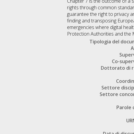
Chapter 7 is the outcome of a s
rights through common standardi
guarantee the right to privacy a
finding and transposing Europea
emergencies where digital heal
Protection Authorities and the 
Tipologia del doc
A
Super
Co-super
Dottorato di r
Coordi
Settore discip
Settore conco
Parole 
UR
Data di discu