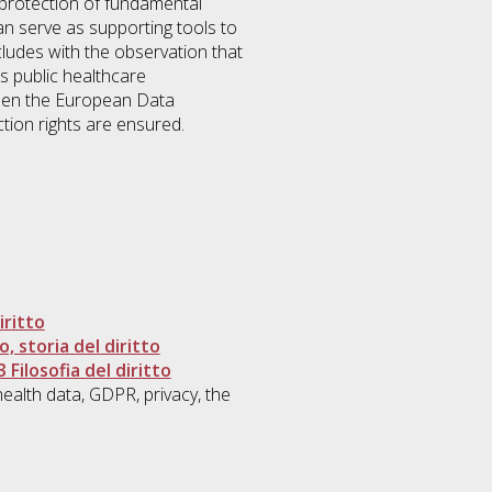
 protection of fundamental
n serve as supporting tools to
cludes with the observation that
s public healthcare
ween the European Data
tion rights are ensured.
iritto
, storia del diritto
 Filosofia del diritto
health data, GDPR, privacy, the