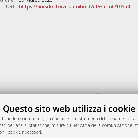
URI
https://amsdottorato.unibo.it/id/eprint/10554
Gestione del documento:
Questo sito web utilizza i cookie
 il suo funzionamento, sia cookie e altri strumenti di tracciamento faco
rato
ati per analisi statistiche, misure sull'efficacia della comunicazione is
-7946
on i cookie necessari.
mplementato e gestito da
AlmaDL