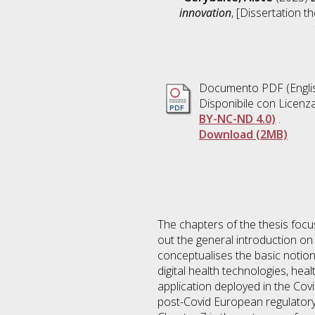
innovation
, [Dissertation t
Documento PDF
(Engli
Disponibile con Licenz
BY-NC-ND 4.0)
.
Download (2MB)
The chapters of the thesis focus
out the general introduction o
conceptualises the basic notion
digital health technologies, he
application deployed in the Cov
post-Covid European regulatory i