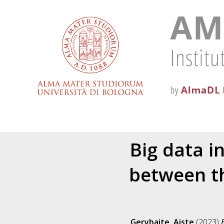
Big data i
between th
Gerybaite, Aiste
(2023)