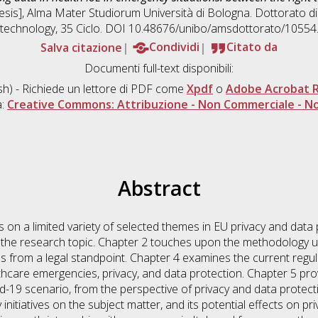
hesis], Alma Mater Studiorum Università di Bologna. Dottorato di
technology
, 35 Ciclo. DOI 10.48676/unibo/amsdottorato/10554
Salva citazione
Condividi
Citato da
Documenti full-text disponibili:
sh) - Richiede un lettore di PDF come
Xpdf
o
Adobe Acrobat 
a:
Creative Commons: Attribuzione - Non Commerciale - No
Abstract
 on a limited variety of selected themes in EU privacy and data 
n the research topic. Chapter 2 touches upon the methodology u
s from a legal standpoint. Chapter 4 examines the current regul
althcare emergencies, privacy, and data protection. Chapter 5 pr
id-19 scenario, from the perspective of privacy and data protec
nitiatives on the subject matter, and its potential effects on pr