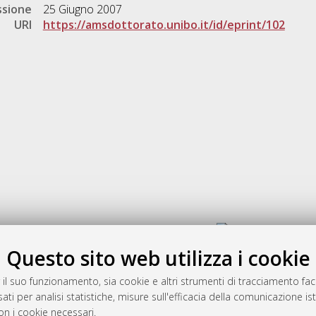
ssione
25 Giugno 2007
URI
https://amsdottorato.unibo.it/id/eprint/102
Gestione del documento:
Questo sito web utilizza i cookie
 il suo funzionamento, sia cookie e altri strumenti di tracciamento faco
rato
ati per analisi statistiche, misure sull'efficacia della comunicazione is
-7946
on i cookie necessari.