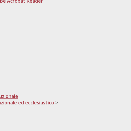
be Acrobat Reader
tuzionale
uzionale ed ecclesiastico
>