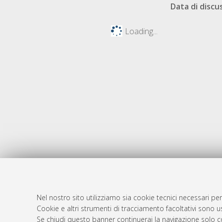
Data di discu
Loading...
Nel nostro sito utilizziamo sia cookie tecnici necessari per
AMS Dotto
Atom
Cookie e altri strumenti di tracciamento facoltativi sono us
ISSN: 2038
Se chiudi questo banner continuerai la navigazione solo c
Rss 1.0