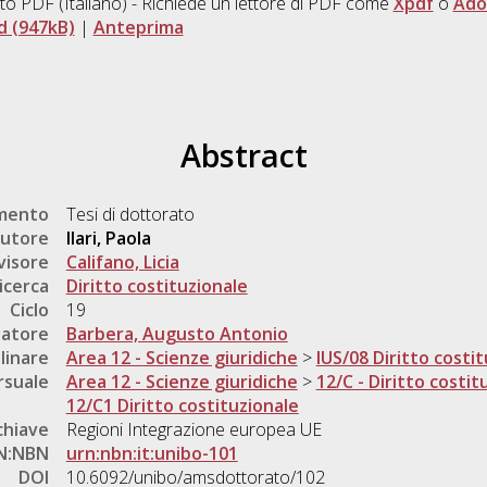
to PDF
(Italiano) - Richiede un lettore di PDF come
Xpdf
o
Ado
 (947kB)
|
Anteprima
Abstract
umento
Tesi di dottorato
utore
Ilari, Paola
visore
Califano, Licia
icerca
Diritto costituzionale
Ciclo
19
natore
Barbera, Augusto Antonio
linare
Area 12 - Scienze giuridiche
>
IUS/08 Diritto costi
rsuale
Area 12 - Scienze giuridiche
>
12/C - Diritto costit
12/C1 Diritto costituzionale
chiave
Regioni Integrazione europea UE
N:NBN
urn:nbn:it:unibo-101
DOI
10.6092/unibo/amsdottorato/102