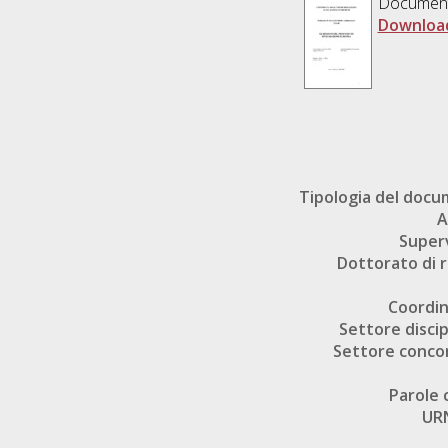
Documen
Download
Tipologia del doc
A
Super
Dottorato di r
Coordi
Settore discip
Settore conco
Parole 
UR